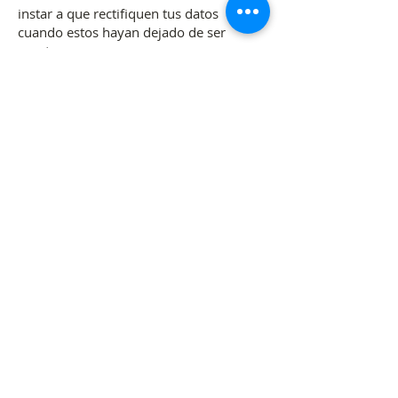
instar a que rectifiquen tus datos
cuando estos hayan dejado de ser
exactos.
Derecho de supresión o eliminación.
Derecho a solicitar que tus datos dejen
de ser tratados y se eliminen.
Derecho de limitación. Derecho a
solicitar la limitación del tratamiento de
los datos.
Derecho de oposición. Derecho a
oponerte a que el Responsable del
tratamiento continúe tratando tus datos,
en cuyo caso solo podrá mantener sus
datos por interés legítimo o el ejercicio o
defensa de posibles reclamaciones.
Derecho de portabilidad. Derecho a
recibir los datos personales que te
incumban, que hayas facilitado al
Responsable del tratamiento y a
transmitirlos a otro responsable del
tratamiento.